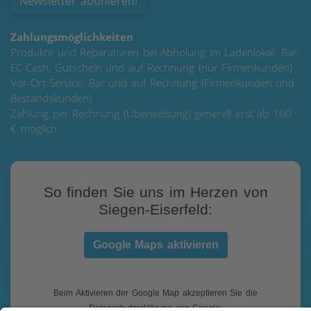
Newsletter abonieren!
Zahlungsmöglichkeiten
Produkte und Reparaturen bei Abholung im Ladenlokal: Bar,
EC-Cash, Gutschein und auf Rechnung (nur Firmenkunden)
Vor-Ort-Service: Bar und auf Rechnung (Firmenkunden und
Bestandskunden)
Zahlung per Rechnung (Überweisung) generell erst ab 100
€ möglich
So finden Sie uns im Herzen von
Siegen-Eiserfeld:
Google Maps aktivieren
Beim Aktivieren der Google Map akzeptieren Sie die
Datenschutzerklärung von Google: