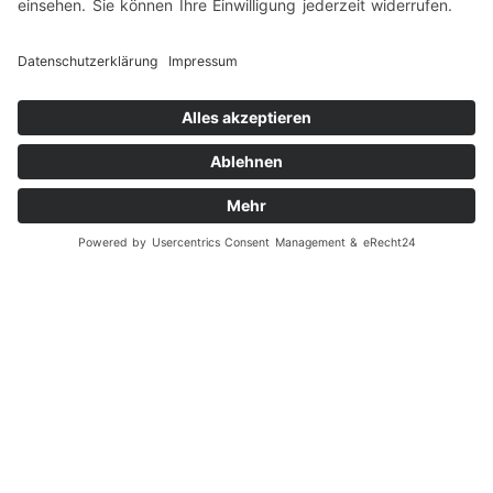
So finden Sie uns im Herzen von
Siegen-Eiserfeld:
Google Maps aktivieren
Beim Aktivieren der Google Map akzeptieren Sie die
Datenschutzerklärung von Google:
https://www.google.de/intl/de/policies/privacy/
Impressum
|
Datenschutz
|
Folgen Sie uns auf Facebook!
|
Social-Media Datenschutz