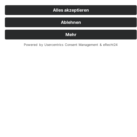
Sie erreichen uns telefonisch montags bis freitags von
08:30 bis 13:00 Uhr und von 14:00 bis 17:30 Uhr
info@reikotec.com
Oder schreiben Sie uns rundum die Uhr eine Anfrage
an unsere E-Mail-Adresse.