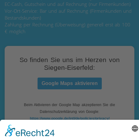
EC-Cash, Gutschein und auf Rechnung (nur Firmenkunden)
Vor-Ort-Service: Bar und auf Rechnung (Firmenkunden und
Bestandskunden)
Zahlung per Rechnung (Überweisung) generell erst ab 100
€ möglich
So finden Sie uns im Herzen von
Siegen-Eiserfeld:
Google Maps aktivieren
Beim Aktivieren der Google Map akzeptieren Sie die
Datenschutzerklärung von Google:
https://www.google.de/intl/de/policies/privacy/