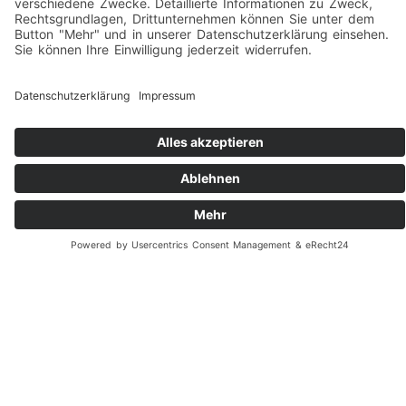
Backup-Software
Sind Ihre wertvollen Daten gesichert? Wir
zeigen Ihnen, wie es geht!
Unser Service beinhaltet:
Beratung hinsichtlich Hardware und Software
Einrichtung einer geeigneten Backupsoftware
Einrichtung der Backup Routinen
Funktionsprüfung nach Einrichtung
Durchführung des ersten Backups
Backup-Software-Service