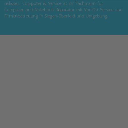
reikotec. Computer & Service ist ihr Fachmann für
Computer und Notebook Reparatur mit Vor-Ort-Service und
Firmenbetreuung in Siegen-Eiserfeld und Umgebung.