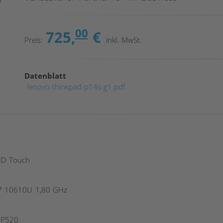
00
725,
€
Preis:
inkl. MwSt.
Datenblatt
lenovo-thinkpad-p14s-g1.pdf
HD Touch
i7 10610U 1,80 GHz
 P520