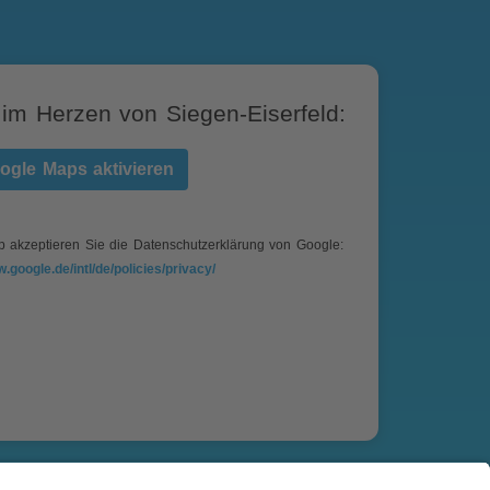
 im Herzen von Siegen-Eiserfeld:
ogle Maps aktivieren
p akzeptieren Sie die Datenschutzerklärung von Google:
w.google.de/intl/de/policies/privacy/