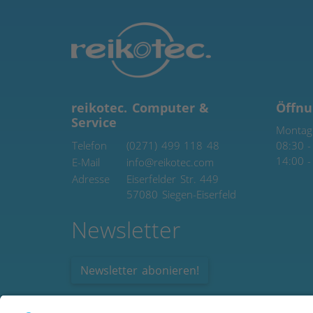
reikotec. Computer &
Öffnu
Service
Montag 
Telefon
(0271) 499 118 48
08:30 -
14:00 -
E-Mail
info@reikotec.com
Adresse
Eiserfelder Str. 449
57080
Siegen-Eiserfeld
Newsletter
Newsletter abonieren!
Zahlungsmöglichkeiten