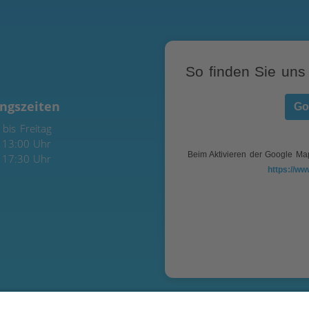
So finden Sie uns
ngszeiten
Go
bis Freitag
 13:00 Uhr
Beim Aktivieren der Google Ma
 17:30 Uhr
https://ww