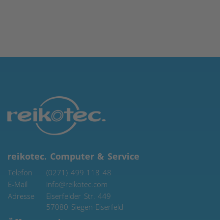
reikotec. Computer & Service
Telefon
(0271) 499 118 48
E-Mail
info@reikotec.com
Adresse
Eiserfelder Str. 449
57080
Siegen-Eiserfeld