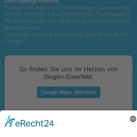
Zahlungsmöglichkeiten
Produkte und Reparaturen bei Abholung im Ladenlokal: Bar,
EC-Cash, Gutschein und auf Rechnung (nur Firmenkunden)
Vor-Ort-Service: Bar und auf Rechnung (Firmenkunden und
Bestandskunden)
Zahlung per Rechnung (Überweisung) generell erst ab 100
€ möglich
So finden Sie uns im Herzen von
Siegen-Eiserfeld:
Google Maps aktivieren
Beim Aktivieren der Google Map akzeptieren Sie die
Datenschutzerklärung von Google:
https://www.google.de/intl/de/policies/privacy/