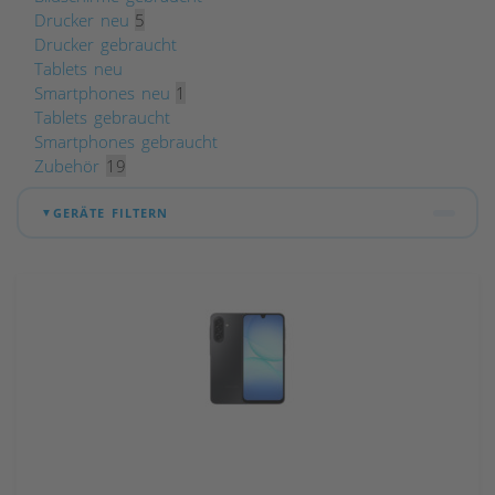
Drucker neu
5
Drucker gebraucht
Tablets neu
Smartphones neu
1
Tablets gebraucht
Smartphones gebraucht
Zubehör
19
GERÄTE FILTERN
▼
DISPLAYGRÖSSE
ARBEITSSPEICHER (RAM)
13"
14"
15,6" / 16"
4 GB
8 GB
16 GB
17"
22"
23,8" / 24"
32 GB
64 GB
27"
32"
FESTPLATTE / SSD
128 GB
256 GB
512 GB
1 TB
2 TB
2.000 €
PREIS BIS