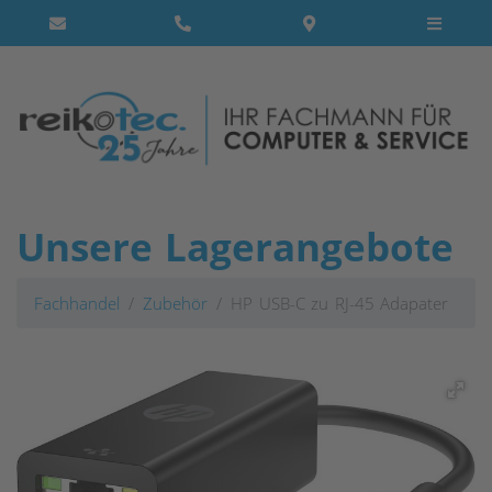
Unsere Lagerangebote
Fachhandel
Zubehör
HP USB-C zu RJ-45 Adapater