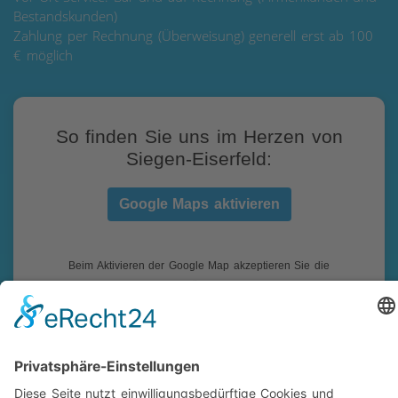
Bestandskunden)
Zahlung per Rechnung (Überweisung) generell erst ab 100
€ möglich
So finden Sie uns im Herzen von
Siegen-Eiserfeld:
Google Maps aktivieren
Beim Aktivieren der Google Map akzeptieren Sie die
Datenschutzerklärung von Google:
https://www.google.de/intl/de/policies/privacy/