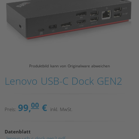
Produktbild kann von Originalware abweichen
Lenovo USB-C Dock GEN2
00
99,
€
Preis:
inkl. MwSt.
Datenblatt
lenovo-usb-c-dock-gen2.pdf